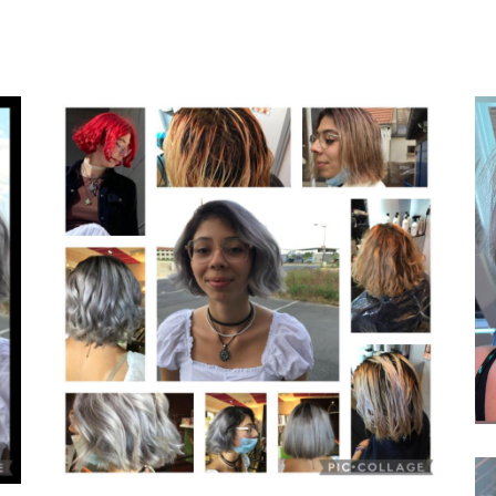
rciales à
ment en