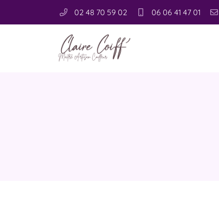
02 48 70 59 02
06 06 41 47 01
1 rue Michaël Faraday
18000 Bourges
02 48 70 59 02
Pour tout renseignement ou toute command
uniquement par téléphone au
:
Nous rejoindre
Adresse email de réception
