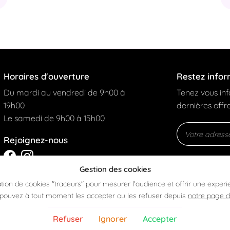
Horaires d'ouverture
Restez info
Du mardi au vendredi de 9h00 à
Tenez vous in
19h00
dernières offre
Le samedi de 9h00 à 15h00
Rejoignez-nous
Gestion des cookies
sation de cookies "traceurs" pour mesurer l'audience et offrir une experi
pouvez à tout moment les accepter ou les refuser depuis
notre page 
Refuser
Ignorer
Accepter