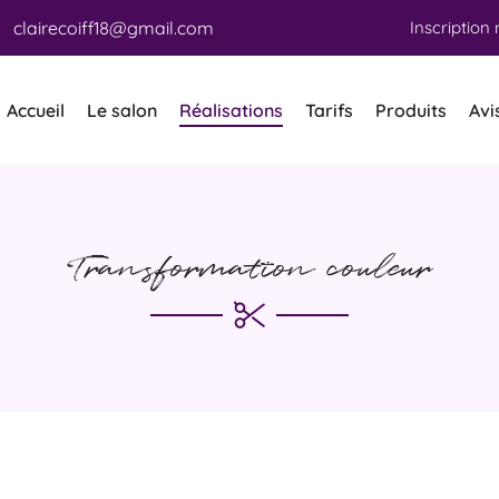
Inscription 
Accueil
Le salon
Réalisations
Tarifs
Produits
Avi
e merci de nous contacter
02 48 70 59 02
Transformation couleur