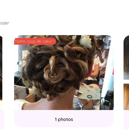
esser
Notre coup de cœur !

1 photos