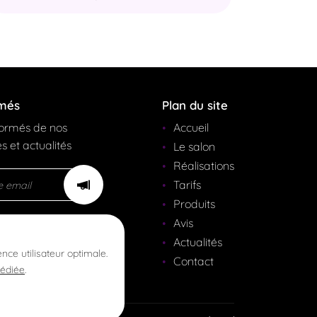
rmés
Plan du site
formés de nos
Accueil
s et actualités
Le salon
Réalisations
Tarifs
Produits
Avis
Actualités
ence utilisateur optimale.
Contact
dédiée
.