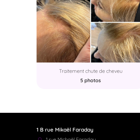
Traitement chute de cheveu
5 photos
1 B rue Mikaël Faraday
1 rue Michaël Faraday