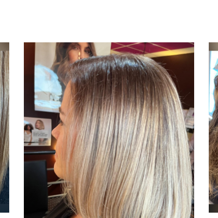
rciales à
ment en