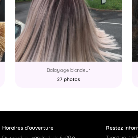
Balayage blondeur
27 photos
Horaires d'ouverture
Restez info
Du mardi au vendredi de 9h00 à
Tenez vous in