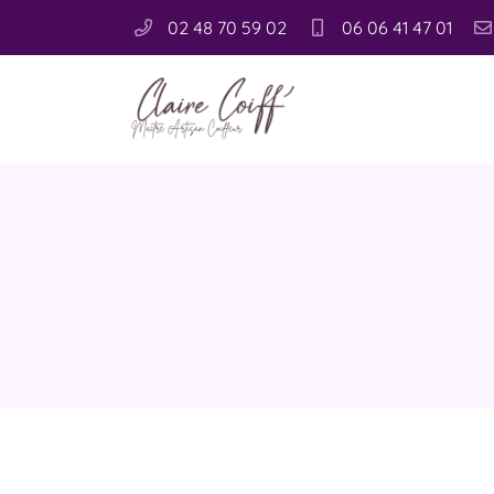
02 48 70 59 02
06 06 41 47 01
1 rue Michaël Faraday
18000 Bourges
02 48 70 59 02
Pour tout renseignement ou toute command
uniquement par téléphone au
:
Nous rejoindre
Adresse email de réception
