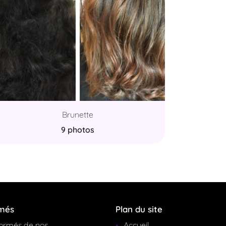
Brunette
9 photos
rmés
Plan du site
formés de nos
Accueil