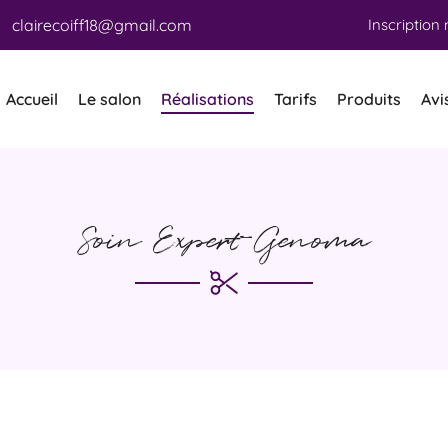
Inscription 
Accueil
Le salon
Réalisations
Tarifs
Produits
Avi
e merci de nous contacter
02 48 70 59 02
Soin Expert Genoma